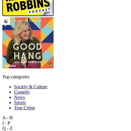
Top categories
Society & Culture
Comedy
News
Sports
True Crime
A - H
I - P
Q - Z