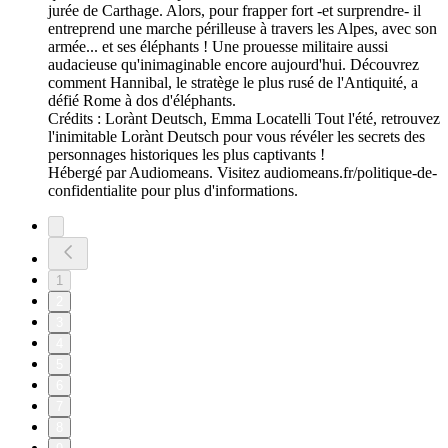
jurée de Carthage. Alors, pour frapper fort -et surprendre- il
entreprend une marche périlleuse à travers les Alpes, avec son
armée... et ses éléphants ! Une prouesse militaire aussi
audacieuse qu'inimaginable encore aujourd'hui. Découvrez
comment Hannibal, le stratège le plus rusé de l'Antiquité, a
défié Rome à dos d'éléphants.
Crédits : Lorànt Deutsch, Emma Locatelli Tout l'été, retrouvez
l'inimitable Lorànt Deutsch pour vous révéler les secrets des
personnages historiques les plus captivants !
Hébergé par Audiomeans. Visitez audiomeans.fr/politique-de-
confidentialite pour plus d'informations.
1
2
3
4
5
6
7
8