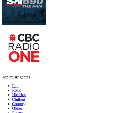
Top music genres
Pop
Rock
Hip Hop
Chillout
Country
Oldies
Electro