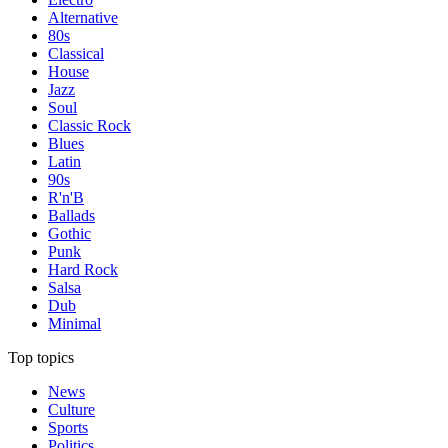
Alternative
80s
Classical
House
Jazz
Soul
Classic Rock
Blues
Latin
90s
R'n'B
Ballads
Gothic
Punk
Hard Rock
Salsa
Dub
Minimal
Top topics
News
Culture
Sports
Politics