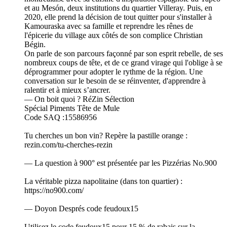
et au Mesón, deux institutions du quartier Villeray. Puis, en
2020, elle prend la décision de tout quitter pour s'installer à
Kamouraska avec sa famille et reprendre les rênes de
l'épicerie du village aux côtés de son complice Christian
Bégin.
On parle de son parcours façonné par son esprit rebelle, de ses
nombreux coups de tête, et de ce grand virage qui l'oblige à se
déprogrammer pour adopter le rythme de la région. Une
conversation sur le besoin de se réinventer, d'apprendre à
ralentir et à mieux s’ancrer.
— On boit quoi ? RéZin Sélection
Spécial Piments Tête de Mule
Code SAQ :15586956
Tu cherches un bon vin? Repère la pastille orange :
rezin.com/tu-cherches-rezin
— La question à 900° est présentée par les Pizzérias No.900
La véritable pizza napolitaine (dans ton quartier) :
https://no900.com/
— Doyon Després code feudoux15
Utilisez le code feudoux15 pour 15 % de rabais sur la