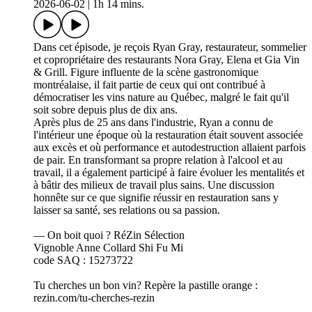
2026-06-02
|
1h 14 mins.
Dans cet épisode, je reçois Ryan Gray, restaurateur, sommelier
et copropriétaire des restaurants Nora Gray, Elena et Gia Vin
& Grill. Figure influente de la scène gastronomique
montréalaise, il fait partie de ceux qui ont contribué à
démocratiser les vins nature au Québec, malgré le fait qu'il
soit sobre depuis plus de dix ans.
Après plus de 25 ans dans l'industrie, Ryan a connu de
l'intérieur une époque où la restauration était souvent associée
aux excès et où performance et autodestruction allaient parfois
de pair. En transformant sa propre relation à l'alcool et au
travail, il a également participé à faire évoluer les mentalités et
à bâtir des milieux de travail plus sains. Une discussion
honnête sur ce que signifie réussir en restauration sans y
laisser sa santé, ses relations ou sa passion.
— On boit quoi ? RéZin Sélection
Vignoble Anne Collard Shi Fu Mi
code SAQ : 15273722
Tu cherches un bon vin? Repère la pastille orange :
rezin.com/tu-cherches-rezin