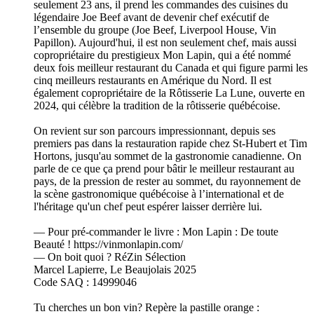
seulement 23 ans, il prend les commandes des cuisines du
légendaire Joe Beef avant de devenir chef exécutif de
l’ensemble du groupe (Joe Beef, Liverpool House, Vin
Papillon). Aujourd'hui, il est non seulement chef, mais aussi
copropriétaire du prestigieux Mon Lapin, qui a été nommé
deux fois meilleur restaurant du Canada et qui figure parmi les
cinq meilleurs restaurants en Amérique du Nord. Il est
également copropriétaire de la Rôtisserie La Lune, ouverte en
2024, qui célèbre la tradition de la rôtisserie québécoise.
On revient sur son parcours impressionnant, depuis ses
premiers pas dans la restauration rapide chez St-Hubert et Tim
Hortons, jusqu'au sommet de la gastronomie canadienne. On
parle de ce que ça prend pour bâtir le meilleur restaurant au
pays, de la pression de rester au sommet, du rayonnement de
la scène gastronomique québécoise à l’international et de
l'héritage qu'un chef peut espérer laisser derrière lui.
— Pour pré-commander le livre : Mon Lapin : De toute
Beauté ! https://vinmonlapin.com/
— On boit quoi ? RéZin Sélection
Marcel Lapierre, Le Beaujolais 2025
Code SAQ : 14999046
Tu cherches un bon vin? Repère la pastille orange :