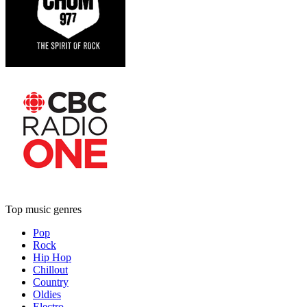
Top music genres
Pop
Rock
Hip Hop
Chillout
Country
Oldies
Electro