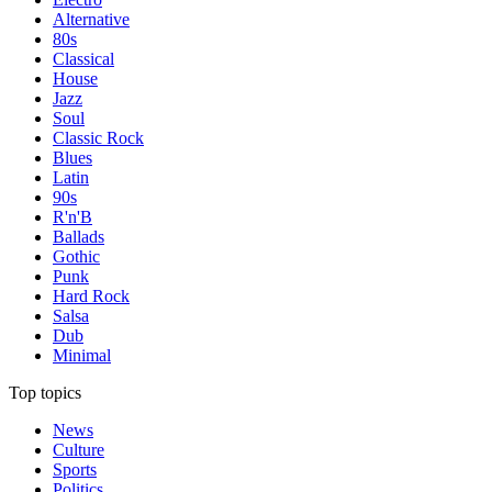
Alternative
80s
Classical
House
Jazz
Soul
Classic Rock
Blues
Latin
90s
R'n'B
Ballads
Gothic
Punk
Hard Rock
Salsa
Dub
Minimal
Top topics
News
Culture
Sports
Politics