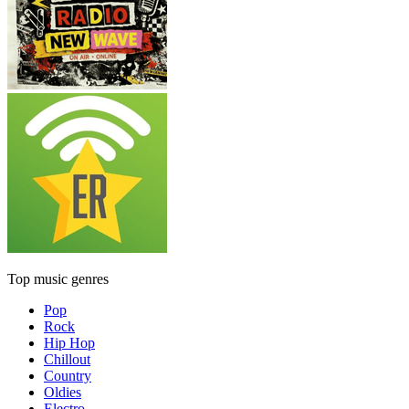
Top music genres
Pop
Rock
Hip Hop
Chillout
Country
Oldies
Electro