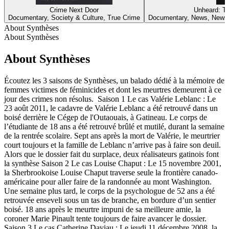
Crime Next Door
Unheard: Tr
Documentary, Society & Culture, True Crime
Documentary, News, News 
About Synthèses
About Synthèses
About Synthèses
Écoutez les 3 saisons de Synthèses, un balado dédié à la mémoire de
femmes victimes de féminicides et dont les meurtres demeurent à ce
jour des crimes non résolus. Saison 1 Le cas Valérie Leblanc : Le
23 août 2011, le cadavre de Valérie Leblanc a été retrouvé dans un
boisé derrière le Cégep de l'Outaouais, à Gatineau. Le corps de
l’étudiante de 18 ans a été retrouvé brûlé et mutilé, durant la semaine
de la rentrée scolaire. Sept ans après la mort de Valérie, le meurtrier
court toujours et la famille de Leblanc n’arrive pas à faire son deuil.
Alors que le dossier fait du surplace, deux réalisateurs gatinois font
la synthèse Saison 2 Le cas Louise Chaput : Le 15 novembre 2001,
la Sherbrookoise Louise Chaput traverse seule la frontière canado-
américaine pour aller faire de la randonnée au mont Washington.
Une semaine plus tard, le corps de la psychologue de 52 ans a été
retrouvée enseveli sous un tas de branche, en bordure d’un sentier
boisé. 18 ans après le meurtre impuni de sa meilleure amie, la
coroner Marie Pinault tente toujours de faire avancer le dossier.
Saison 3 Le cas Catherine Daviau : Le jeudi 11 décembre 2008, la