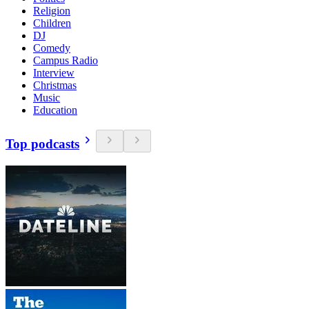
Religion
Children
DJ
Comedy
Campus Radio
Interview
Christmas
Music
Education
Top podcasts