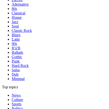
Alternative
80s
Classical
House
Jazz
Soul
Classic Rock
Blues
Latin
90s
R'n'B
Ballads
Gothic
Punk
Hard Rock
Salsa
Dub
Minimal
Top topics
News
Culture
Sports
Politics