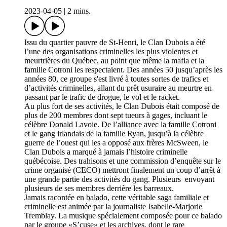
2023-04-05
|
2 mins.
Issu du quartier pauvre de St-Henri, le Clan Dubois a été
l’une des organisations criminelles les plus violentes et
meurtrières du Québec, au point que même la mafia et la
famille Cotroni les respectaient. Des années 50 jusqu’après les
années 80, ce groupe s'est livré à toutes sortes de trafics et
d’activités criminelles, allant du prêt usuraire au meurtre en
passant par le trafic de drogue, le vol et le racket.
Au plus fort de ses activités, le Clan Dubois était composé de
plus de 200 membres dont sept tueurs à gages, incluant le
célèbre Donald Lavoie. De l’alliance avec la famille Cotroni
et le gang irlandais de la famille Ryan, jusqu’à la célèbre
guerre de l’ouest qui les a opposé aux frères McSween, le
Clan Dubois a marqué à jamais l’histoire criminelle
québécoise. Des trahisons et une commission d’enquête sur le
crime organisé (CECO) mettront finalement un coup d’arrêt à
une grande partie des activités du gang. Plusieurs envoyant
plusieurs de ses membres derrière les barreaux.
Jamais racontée en balado, cette véritable saga familiale et
criminelle est animée par la journaliste Isabelle-Marjorie
Tremblay. La musique spécialement composée pour ce balado
par le groupe «S’cuse» et les archives, dont le rare