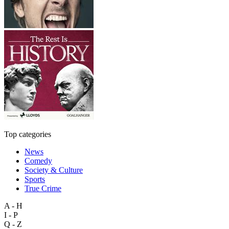
Top categories
News
Comedy
Society & Culture
Sports
True Crime
A - H
I - P
Q - Z