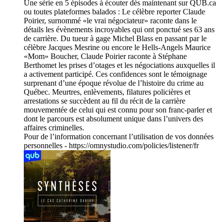
Une série en 5 épisodes à écouter dès maintenant sur QUB.ca
ou toutes plateformes balados : Le célèbre reporter Claude
Poirier, surnommé «le vrai négociateur» raconte dans le
détails les évènements incroyables qui ont ponctué ses 63 ans
de carrière. Du tueur à gage Michel Blass en passant par le
célèbre Jacques Mesrine ou encore le Hells-Angels Maurice
«Mom» Boucher, Claude Poirier raconte à Stéphane
Berthomet les prises d’otages et les négociations auxquelles il
a activement participé. Ces confidences sont le témoignage
surprenant d’une époque révolue de l’histoire du crime au
Québec. Meurtres, enlèvements, filatures policières et
arrestations se succèdent au fil du récit de la carrière
mouvementée de celui qui est connu pour son franc-parler et
dont le parcours est absolument unique dans l’univers des
affaires criminelles.
Pour de l’information concernant l’utilisation de vos données
personnelles - https://omnystudio.com/policies/listener/fr