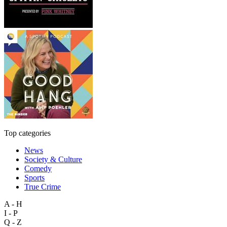
Top categories
News
Society & Culture
Comedy
Sports
True Crime
A - H
I - P
Q - Z