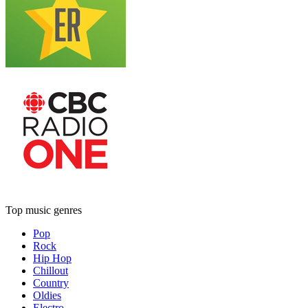
Top music genres
Pop
Rock
Hip Hop
Chillout
Country
Oldies
Electro