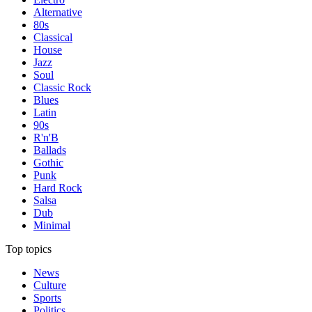
Alternative
80s
Classical
House
Jazz
Soul
Classic Rock
Blues
Latin
90s
R'n'B
Ballads
Gothic
Punk
Hard Rock
Salsa
Dub
Minimal
Top topics
News
Culture
Sports
Politics