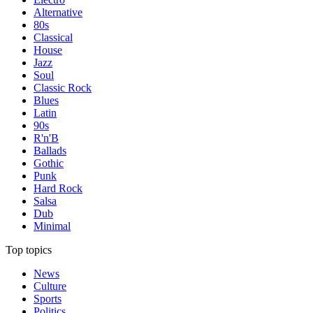
Alternative
80s
Classical
House
Jazz
Soul
Classic Rock
Blues
Latin
90s
R'n'B
Ballads
Gothic
Punk
Hard Rock
Salsa
Dub
Minimal
Top topics
News
Culture
Sports
Politics