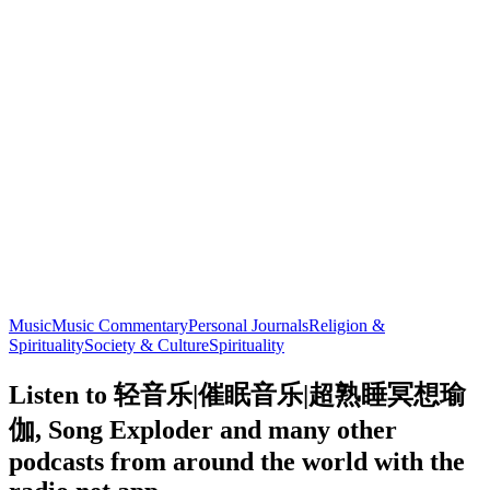
Music
Music Commentary
Personal Journals
Religion &
Spirituality
Society & Culture
Spirituality
Listen to 轻音乐|催眠音乐|超熟睡冥想瑜
伽, Song Exploder and many other
podcasts from around the world with the