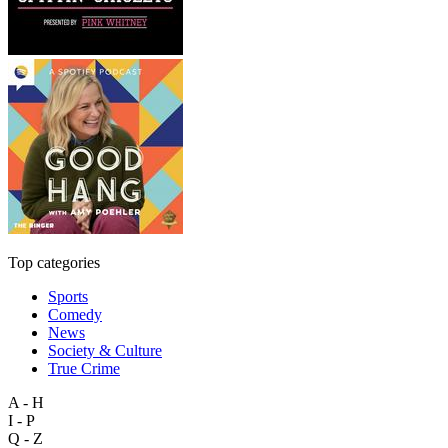
Top categories
Sports
Comedy
News
Society & Culture
True Crime
A - H
I - P
Q - Z