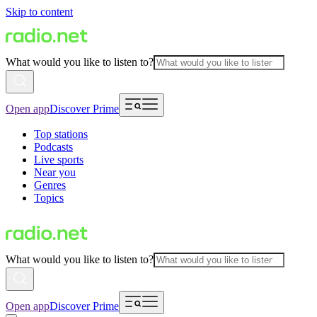
Skip to content
What would you like to listen to?
Open app
Discover Prime
Top stations
Podcasts
Live sports
Near you
Genres
Topics
What would you like to listen to?
Open app
Discover Prime