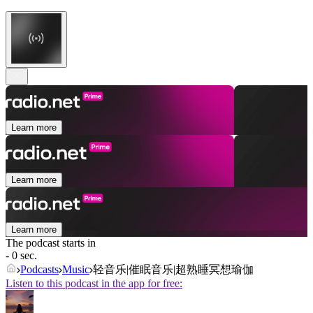
Learn more
Learn more
Learn more
The podcast starts in
- 0 sec.
Podcasts
Music
轻音乐|催眠音乐|超熟睡冥想瑜伽
Listen to this podcast in the app for free: