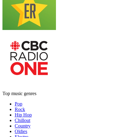
Top music genres
Pop
Rock
Hip Hop
Chillout
Country
Oldies
Electro