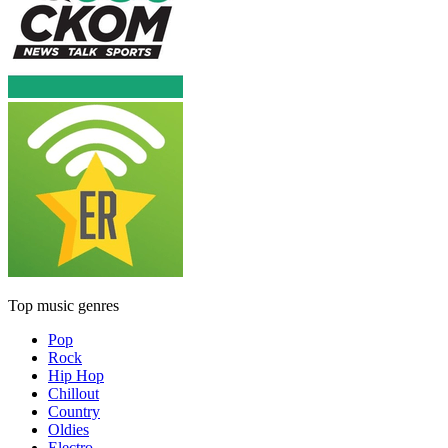
Top music genres
Pop
Rock
Hip Hop
Chillout
Country
Oldies
Electro