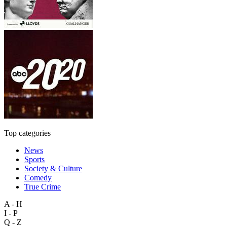
Top categories
News
Sports
Society & Culture
Comedy
True Crime
A - H
I - P
Q - Z