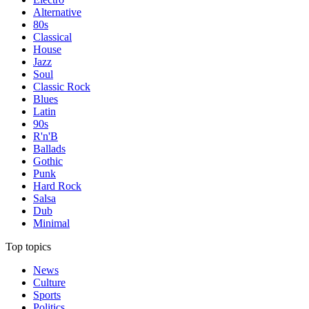
Alternative
80s
Classical
House
Jazz
Soul
Classic Rock
Blues
Latin
90s
R'n'B
Ballads
Gothic
Punk
Hard Rock
Salsa
Dub
Minimal
Top topics
News
Culture
Sports
Politics