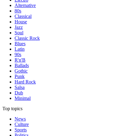
Alternative
80s
Classical
House
Jazz
Soul
Classic Rock
Blues
Latin
90s
R'n'B
Ballads
Gothic
Punk
Hard Rock
Salsa
Dub
Minimal
Top topics
News
Culture
Sports
Politics