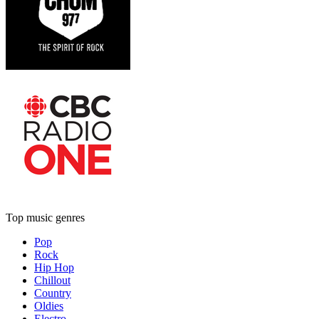
Top music genres
Pop
Rock
Hip Hop
Chillout
Country
Oldies
Electro