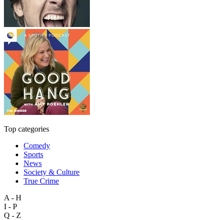
Top categories
Comedy
Sports
News
Society & Culture
True Crime
A - H
I - P
Q - Z