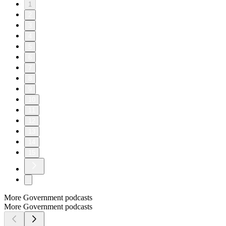
1
2
3
4
5
6
7
8
9
10
11
12
13
14
15
More Government podcasts
More Government podcasts