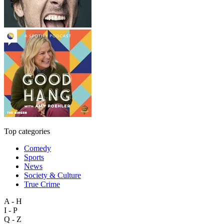
Top categories
Comedy
Sports
News
Society & Culture
True Crime
A - H
I - P
Q - Z