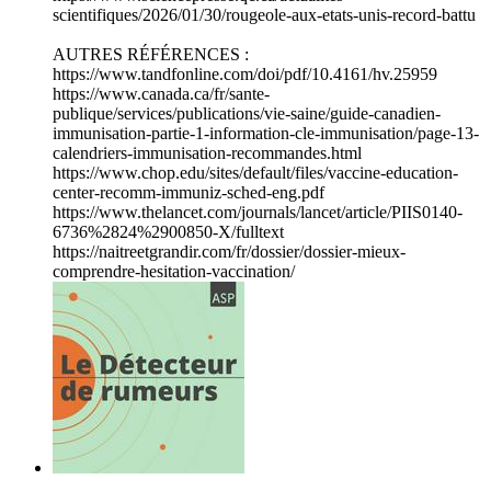
scientifiques/2026/01/30/rougeole-aux-etats-unis-record-battu
AUTRES RÉFÉRENCES :
https://www.tandfonline.com/doi/pdf/10.4161/hv.25959
https://www.canada.ca/fr/sante-
publique/services/publications/vie-saine/guide-canadien-
immunisation-partie-1-information-cle-immunisation/page-13-
calendriers-immunisation-recommandes.html
https://www.chop.edu/sites/default/files/vaccine-education-
center-recomm-immuniz-sched-eng.pdf
https://www.thelancet.com/journals/lancet/article/PIIS0140-
6736%2824%2900850-X/fulltext
https://naitreetgrandir.com/fr/dossier/dossier-mieux-
comprendre-hesitation-vaccination/