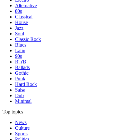
Alternative
80s
Classical
House
Jazz
Soul
Classic Rock
Blues
Latin
90s
R'n'B
Ballads
Gothic
Punk
Hard Rock
Salsa
Dub
Minimal
Top topics
News
Culture
Sports
Politics