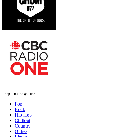
Top music genres
Pop
Rock
Hip Hop
Chillout
Country
Oldies
Electro