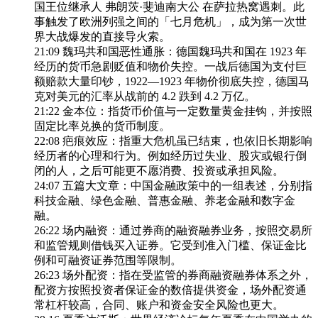
国王位继承人 弗朗茨·斐迪南大公 在萨拉热窝遇刺。此
事触发了欧洲列强之间的「七月危机」，成为第一次世
界大战爆发的直接导火索。
21:09 魏玛共和国恶性通胀：德国魏玛共和国在 1923 年
经历的货币急剧贬值和物价失控。一战后德国为支付巨
额赔款大量印钞，1922—1923 年物价彻底失控，德国马
克对美元的汇率从战前的 4.2 跌到 4.2 万亿。
21:22 金本位：指货币价值与一定数量黄金挂钩，并按照
固定比率兑换的货币制度。
22:08 疤痕效应：指重大危机虽已结束，也依旧长期影响
经历者的心理和行为。例如经历过失业、股灾或银行倒
闭的人，之后可能更不愿消费、投资或承担风险。
24:07 五篇大文章：中国金融政策中的一组表述，分别指
科技金融、绿色金融、普惠金融、养老金融和数字金
融。
26:22 场内融资：通过券商的融资融券业务，按照交易所
和监管规则借钱买入证券。它受到准入门槛、保证金比
例和可融资证券范围等限制。
26:23 场外配资：指在受监管的券商融资融券体系之外，
配资方按照投资者保证金的数倍提供资金，场外配资通
常杠杆较高，合同、账户和资金安全风险也更大。