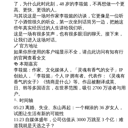
了，为什么此时此刻，48 岁的李筱懿，不再想做一个更
高、更快、更强的人。
与其说这是一场对作家李筱懿的访谈，它更像是一位听
了小酒馆很久的听众，第一次坐到话筒另一边，把她这
些年真实经历过的人生讲给我们听。
这是一场有很多笑声，也有很多眼泪的聊天。接下来，
让我们进入这场对话。
🔗 官方地址
如果你所使用的客户端显示不全，请点此访问有知有行
的官网查看全文
🍻 本期嘉宾
李筱懿：作家、文化媒体人，「灵魂有香气的女子」IP
创始人，「李筱懿」个人 IP 拥有者。代表作：《灵魂有
香气的女子》《情商是什么》等。作品被翻译成英、
日、韩等多国语言，在世界范围，吸引 2700 万读者与用
户。
🪡 时间轴
05:23 离婚、失业、东山再起：一个糊涂的 36 岁女人，
试图让生活有新的可能性
11:23 自媒体盛年，公司估值从 3000 万跳至 3 个亿：难
道我就是天选之子？