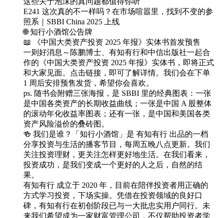
这些关于泡沫的真问题都值得你听
E241 这次真的不一样吗？在市场喧嚣里，找到不变的参
照系｜SBBI China 2025 上线
🌐 知行小酒馆公告牌
📖 《中国大类资产投资 2025 年报》实体书首发预售
一则好消息～陈鹏博士、有知有行和中信出版社一起合
作的《中国大类资产投资 2025 年报》实体书，即将正式
和大家见面。点击链接，即可了解详情。我们会在下单
1 周后安排预售发货，希望你会喜欢。
ps. 随书会附赠三张海报，是 SBBI 里的经典图表：一张
是中国各类资产的长期收益曲线；一张是中国 A 股整体
的滚动年化收益率图表；还有一张，是中国和美国各类
资产风险溢价的叠砖图。
🍻 我们是谁？「知行小酒馆」是 有知有行 出品的一档
分享投资与生活的播客节目，每周五晚八点更新。我们
关注投资理财，更关注怎样更好地生活。在我们看来，
投资成功，是我们变成一个更好的人之后，自然的结
果。
有知有行 成立于 2020 年，目前在陪伴投资者用正确的
方式学习投资，下场实操。凭借在投资领域的良好口
碑，有知有行在初创阶段已与一大批忠实用户同行。未
来我们希望成为一家财富管理公司，不仅帮助投资者学