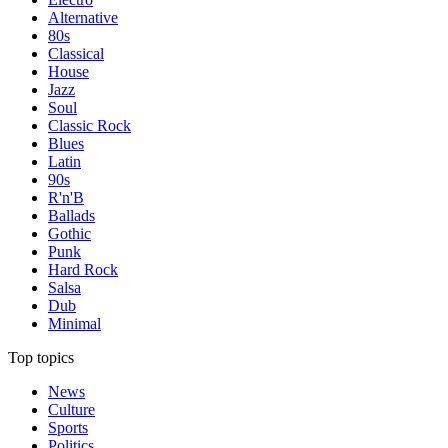
Alternative
80s
Classical
House
Jazz
Soul
Classic Rock
Blues
Latin
90s
R'n'B
Ballads
Gothic
Punk
Hard Rock
Salsa
Dub
Minimal
Top topics
News
Culture
Sports
Politics