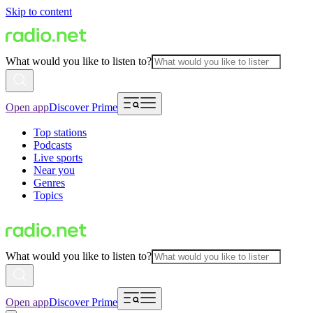
Skip to content
What would you like to listen to?
Open app
Discover Prime
Top stations
Podcasts
Live sports
Near you
Genres
Topics
What would you like to listen to?
Open app
Discover Prime