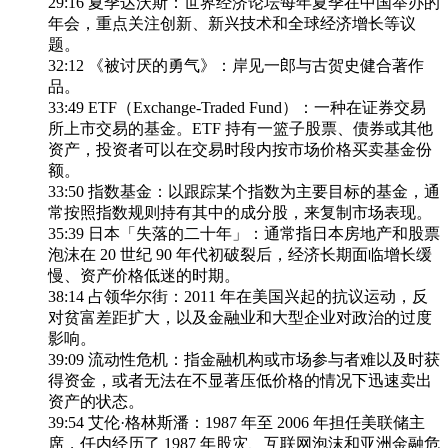
29:16 夏季达沃斯：世界经济论坛每年夏季在中国举办的
年会，重点关注创新、新兴技术和全球经济增长等议
题。
32:12 《被讨厌的勇气》：岸见一郎与古贺史健合著作
品。
33:49 ETF（Exchange-Traded Fund）：一种在证券交易
所上市交易的基金。ETF 持有一篮子股票、债券或其他
资产，投资者可以在交易时段内按市场价格买卖基金份
额。
33:50 指数基金：以跟踪某个指数为主要目标的基金，通
常按照指数规则持有其中的成分股，来复制市场表现。
35:39 日本「失落的二十年」：通常指日本房地产和股票
泡沫在 20 世纪 90 年代初破裂后，经济长期面临增长缓
慢、资产价格低迷的时期。
38:14 占领华尔街：2011 年在美国兴起的抗议运动，反
对贫富差距扩大，以及金融业和大型企业对政治的过度
影响。
39:09 流动性危机：指金融机构或市场参与者难以及时获
得资金，或者无法在不显著压低价格的情况下迅速卖出
资产的状态。
39:54 艾伦·格林斯潘：1987 年至 2006 年担任美联储主
席，任内经历了 1987 年股灾、互联网泡沫和亚洲金融危