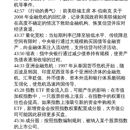
机等事件。
42:57 《行动的勇气》：前美联储主席 本·伯南克 关于
2008 年金融危机的回忆录，记录美国政府和美联储如何
在高度不确定的情况下救助金融机构、恢复信贷并应对
经济衰退。
43:37 量化宽松：当短期利率已降至较低水平、传统降息
空间有限时，中央银行通过大规模购买国债等金融资
产，向金融体系注入流动性，支持信贷与经济活动。
43:50 缩表：指中央银行通过减少债券持有规模，使资产
负债表逐渐收缩的过程。
44:33 亚洲金融危机：1997 年从泰国货币危机开始，随
后波及韩国、印度尼西亚等多个亚洲经济体的金融危
机。汇率贬值、外币债务、资本外流和银行体系脆弱相
互强化，使危机迅速跨国传导。
45:28 指数 ETF 资金流入后，可能产生的影响：在市值
加权指数中，一只股票价格上涨后，在指数中的权重往
往也会提高。如果指数上涨吸引新的资金申购相关
ETF，新增资金会按照指数权重配置成分股，大市值公
司可能因此获得更多买盘。
45:36 成分股：按照指数编制规则，被纳入某个股票指数
的上市公司。