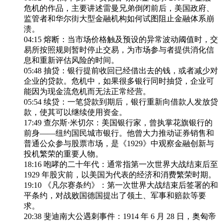
危机的作品，主要讲述雷曼兄弟倒闭前后，美国政府、
监管者和华尔街大型金融机构如何试图阻止金融体系崩
溃。
04:15 熔断：当市场价格触及预设的异常波动阈值时，交
易所按照规则暂时停止交易，为市场参与者提供消化信
息和重新评估风险的时间。
05:48 抽贷：银行提前收回已经借出去的钱，或者减少对
企业的贷款。危机中，如果很多银行同时抽贷，企业可
能因为现金流危机而无法正常经营。
05:54 续贷：一笔贷款到期后，银行重新向借款人发放贷
款，使其可以继续使用资金。
17:49 查尔斯·米切尔：美国银行家，曾执掌花旗银行的
前身——纽约国民城市银行。他曾大力推动证券销售和
普通公众参与股票市场，是《1929》中观察金融创新与
投机繁荣的重要人物。
18:16 咆哮的二十年代：通常指第一次世界大战结束后至
1929 年股灾前，以美国为代表的经济和消费繁荣时期。
19:10 《凡尔赛条约》：第一次世界大战结束后签署的和
平条约，对战败国德国提出了领土、军事和赔款等要
求。
20:38 斐迪南大公遇刺事件：1914 年 6 月 28 日，奥匈帝