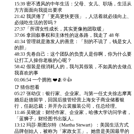
15:39 密不透风的中年生活：父母、女儿、职场，生活从
方方面面向我提出要求
21:42 我厌倦了「更高更快更强」，人活着就必须向上、
必须吃生活的苦吗？
27:37「所谓女性成长，其实更像抱团取暖」
37:06 拿回叙事权和主体性的这条路，我走了 48 年
41:34 管理就是激发人的善意：「别的不说了，钱是女人
的胆」
48:33 先卷自己：这个团队的负责人是你啊，你为什么要
让打工人操你老板的心呢？
58:42 假装是很消耗人的，我与其假装，不如真的去做点
我喜欢的事
01:06:54 一个拥抱 ❤️🫂🌞👍
📑 猜你想看
05:27 张幼仪：银行家、企业家。与第一任丈夫徐志摩离
婚后赴德留学，回国后接管经营上海女子商业储蓄银
行，任副总裁；并开办云裳服装公司，任总经理。
11:46 吴晓波：财经作家、企业家，哈佛大学访问学者，
「蓝狮子」财经图书出版人。
13:12 玛莎·斯图尔特（Martha Stewart）：美国生活方式
品牌创始人，被称为「家政女王」。她曾是美国最早的