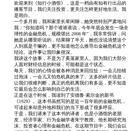
欢迎来到《知行小酒馆》，这是一档由有知有行出品的
播客节目，我们关注投资，更关注怎样更好地生活。我
是雨白。
一个多月前，我和家里长辈闲聊，她突然特别严肃地问
我：“你知道吗？那个谁谁谁说，今年年底会发生一场全
球性的金融危机，规模堪比 2008 年”，我非常惊讶，问
她是从哪里听说的，结果聊了半天，她也没说清楚这个
人到底是干嘛的，更不知道他怎么推导出金融危机这个
结论。这件事让我印象很深。
我讲这个故事，不是为了奚落家里人。因为我们大部分
人面对财经信息的时候，可能都是这个状态。
每天，我们的心情会被各种消息来回拉扯：一会儿怕错
过泡沫，一会儿又怕危机真的来了。太多的碎片信息，
让我们很难判断，真正的危机离我们有多远，更不知道
它最后会怎么影响到自己的生活。
正是在这个时候，我读到了安德鲁·索尔金的新书
《1929》。这本书虽然写的是近一百年前的金融危机，
可读起来却意外地和我们的当下形成了很多呼应。
于是，我们请来了这本书的译者，也是小酒馆的老朋
友，经济学家、行为金融学者朱宁教授。他长期研究泡
沫、投资者心理和金融危机。在这期节目中，我们会以