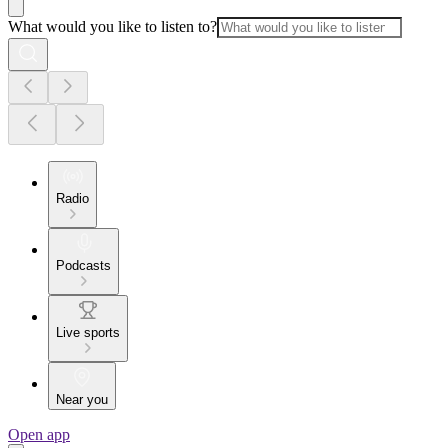
What would you like to listen to?
Radio
Podcasts
Live sports
Near you
Open app