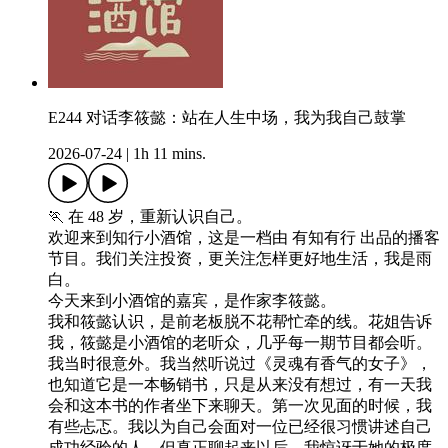
E244 对话李筱懿：站在人生中场，我为我自己鼓掌
2026-07-24
|
1h 11 mins.
🏃 在 48 岁，重新认识自己。
欢迎来到知行小酒馆，这是一档由 有知有行 出品的播客
节目。我们关注投资，更关注怎样更好地生活，我是雨
白。
今天来到小酒馆的嘉宾，是作家李筱懿。
我和筱懿认识，是前老板脱不花帮忙牵的线。花姐告诉
我，筱懿是小酒馆的老听众，几乎每一期节目都会听。
我当时很意外。我当然听说过《灵魂有香气的女子》，
也知道它是一本畅销书，只是从来没有想过，有一天我
会和这本书的作者坐下来聊天。第一次见面的时候，我
有些忐忑。我以为自己会面对一位已经很习惯讲述自己
成功经验的人。但真正聊起来以后，我惊讶于她的极度