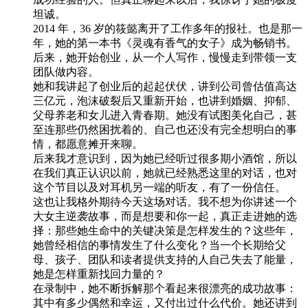
坦诚。
2014 年，36 岁的筱懿离开了工作多年的报社。也是那一
年，她的第一本书《灵魂有香气的女子》成为畅销书。
后来，她开始创业，从一个人写作，慢慢走到带领一支
团队做内容。
她和我讲起了创业后的起起伏伏，讲到公司曾估值高达
三亿元，泡沫破裂后又重新开始，也讲到婚姻、抑郁、
父母养老和女儿进入青春期。她没有试图美化自己，甚
至连那些仍然困扰着的、自己也还没有完全想明白的事
情，都愿意摊开来聊。
后来我才意识到，因为她已经听过很多期小酒馆，所以
在我们真正认识以前，她就已经熟悉这里的对话，也对
这个节目以及对耳机另一端的听友，有了一份信任。
这也让我格外期待今天这场对话。我不想为你讲述一个
大女主逆袭故事，而是想要和你一起，真正走进她的选
择：那些她生命中的关键决策是怎样发生的？这些年，
她曾经相信的事情发生了什么变化？当一个长期给父
母、孩子、团队和读者提供支持的人自己失去了能量，
她是怎样重新找回力量的？
在录制中，她不断拆解那个看起来很漂亮的成功故事：
其中有多少偶然和幸运，又付出过什么代价。她还讲到