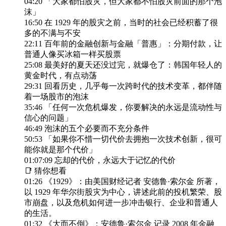
04:20 「大家都怕股灾，但大家都不怕股灾前面的那个泡
沫」
16:50 在 1929 年的股灾之前，当时的社会已经积蓄了很
多的不满与不安
22:11 百年前的金融创新与金融「普惠」：分期付款，让
普通人像买冰箱一样买股票
25:08 最美好的夏天还没过完，就爆仓了：韩国年轻人的
黄金时代，有点动荡
29:31 回看历史，几乎每一次跨时代的技术变革，都伴随
着一场股市的泡沫
35:46 「任何一次危机爆发，你要解决的永远是流动性与
信心的问题」
46:49 泡沫的五个必要而不充分条件
50:53 「如果你不惜一切代价去拥抱一次技术创新，很可
能你就是那个代价」
01:07:09 忘却的代价，永远大于记忆的代价
📑 猜你想看
01:26 《1929》：由美国财经记者 安德鲁·索尔金 所著，
以 1929 年华尔街股灾为中心，讲述此前的投机繁荣、股
市崩盘，以及危机如何进一步冲击银行、企业和普通人
的生活。
01:32 《大而不倒》：安德鲁·索尔金 记录 2008 年金融