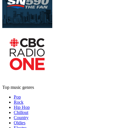
Top music genres
Pop
Rock
Hip Hop
Chillout
Country
Oldies
Electro