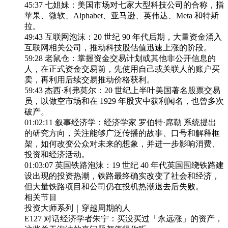
45:37 七姐妹：美国市场对七家大型科技公司的合称，指
苹果、微软、Alphabet、亚马逊、英伟达、Meta 和特斯
拉。
49:43 互联网泡沫：20 世纪 90 年代后期，大量资金涌入
互联网相关公司，推动科技股估值迅速上涨的阶段。
59:28 老鼠仓：掌握资金交易计划或其他非公开信息的
人，在正式资金交易前，先使用自己或关联人的账户买
卖，再利用后续交易推动价格获利。
59:43 杰西·利弗莫尔：20 世纪上半叶美国著名股票交易
员，以做空市场和在 1929 年股灾中获利闻名，也曾多次
破产。
01:02:11 叙事经济学：经济学家 罗伯特·席勒 系统提出
的研究方向，关注能够广泛传播的故事、口号和解释框
架，如何改变公众对未来的想象，并进一步影响消费、
投资和经济活动。
01:03:07 英国铁路泡沫：19 世纪 40 年代英国围绕铁路建
设出现的投资热潮，铁路最终确实改变了社会和经济，
但大量铁路项目和公司仍在投机热潮退去后失败。
相关节目
投资大师系列｜穿越周期的人
E127 对话经济学者朱宁：买没买过「永远涨」的资产，