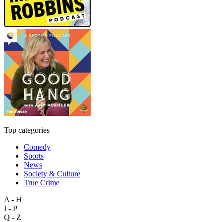
Top categories
Comedy
Sports
News
Society & Culture
True Crime
A - H
I - P
Q - Z