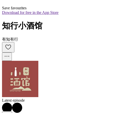
Save favourites
Download for free in the App Store
知行小酒馆
有知有行
Latest episode