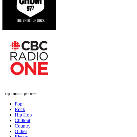
Top music genres
Pop
Rock
Hip Hop
Chillout
Country
Oldies
Electro