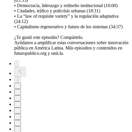
(05:55)
• Democracia, liderazgo y rediseño institucional (16:00)
• Ciudades, tráfico y policrisis urbanas (18:31)
• La “law of requisite variety” y la regulación adaptativa
(24:12)
• Capitalismo regenerativo y futuro de los sistemas (34:37)
¿Te gustó este episodio? Compártelo.
Ayúdanos a amplificar estas conversaciones sobre innovación
pública en América Latina. Más episodios y contenidos en
futuropublico.org y unit.la.
1
2
3
4
5
6
7
8
9