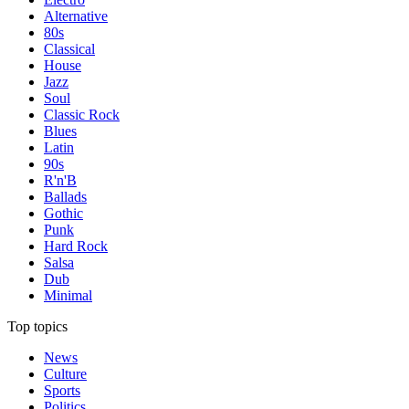
Alternative
80s
Classical
House
Jazz
Soul
Classic Rock
Blues
Latin
90s
R'n'B
Ballads
Gothic
Punk
Hard Rock
Salsa
Dub
Minimal
Top topics
News
Culture
Sports
Politics