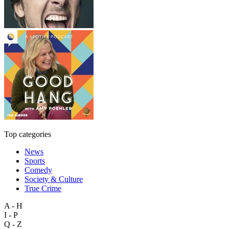
Top categories
News
Sports
Comedy
Society & Culture
True Crime
A - H
I - P
Q - Z