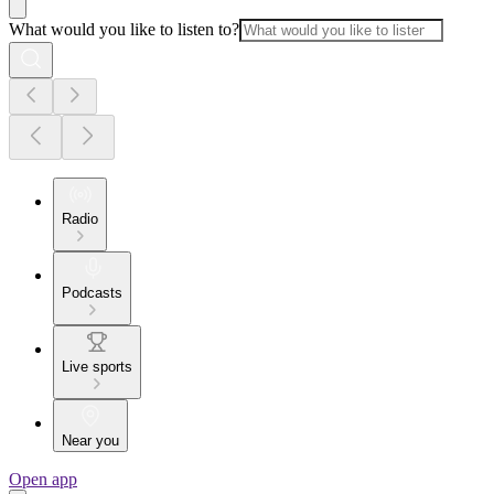
What would you like to listen to?
Radio
Podcasts
Live sports
Near you
Open app