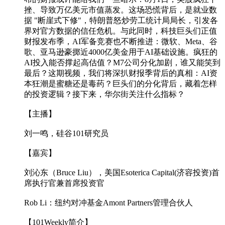
挫、导致万亿美元市值蒸发。这场恐慌背后，是就业数
据 "断崖式下修"，特朗普怒炒劳工统计局局长，引发各
界对官方数据的信任危机。与此同时，科技巨头们正值
财报发布季，AI军备竞赛也不断推进：微软、Meta、谷
歌、亚马逊豪掷近4000亿美金用于AI基础设施。疯狂的
AI投入能否撑起高估值？M7公司分化加剧，谁又能笑到
最后？这期视频，我们将深扒财报季背后的真相：AI资
本狂潮是蜜糖还是毒药？巨头们的分化背后，藏着怎样
的投资逻辑？接下来，华尔街关注什么指标？
【主播】
刘一鸣，硅谷101研究员
【嘉宾】
刘沁东（Bruce Liu），美国Esoterica Capital(济容投资)首
席执行官兼首席投资官
Rob Li：纽约对冲基金Amont Partners管理合伙人
【101Weekly简介】