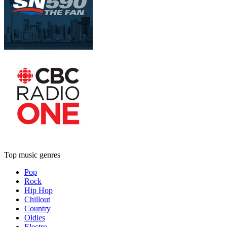
Top music genres
Pop
Rock
Hip Hop
Chillout
Country
Oldies
Electro