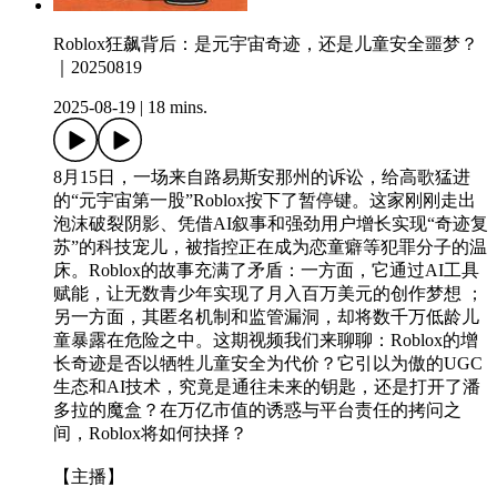
Roblox狂飙背后：是元宇宙奇迹，还是儿童安全噩梦？
｜20250819
2025-08-19
|
18 mins.
8月15日，一场来自路易斯安那州的诉讼，给高歌猛进
的“元宇宙第一股”Roblox按下了暂停键。这家刚刚走出
泡沫破裂阴影、凭借AI叙事和强劲用户增长实现“奇迹复
苏”的科技宠儿，被指控正在成为恋童癖等犯罪分子的温
床。Roblox的故事充满了矛盾：一方面，它通过AI工具
赋能，让无数青少年实现了月入百万美元的创作梦想 ；
另一方面，其匿名机制和监管漏洞，却将数千万低龄儿
童暴露在危险之中。这期视频我们来聊聊：Roblox的增
长奇迹是否以牺牲儿童安全为代价？它引以为傲的UGC
生态和AI技术，究竟是通往未来的钥匙，还是打开了潘
多拉的魔盒？在万亿市值的诱惑与平台责任的拷问之
间，Roblox将如何抉择？
【主播】