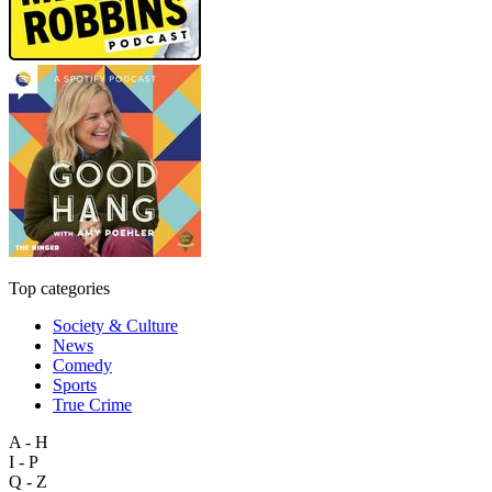
Top categories
Society & Culture
News
Comedy
Sports
True Crime
A - H
I - P
Q - Z