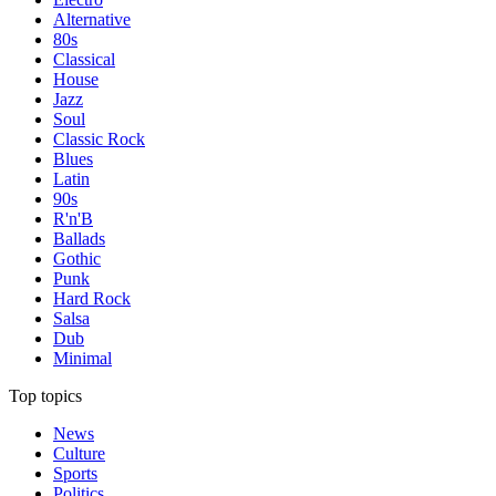
Alternative
80s
Classical
House
Jazz
Soul
Classic Rock
Blues
Latin
90s
R'n'B
Ballads
Gothic
Punk
Hard Rock
Salsa
Dub
Minimal
Top topics
News
Culture
Sports
Politics