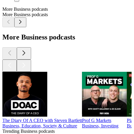
More Business podcasts
More Business podcasts
More Business podcasts
The Diary Of A CEO with Steven Bartlett
Prof G Markets
Pla
Business, Education, Society & Culture
Business, Investing
Bus
Trending Business podcasts