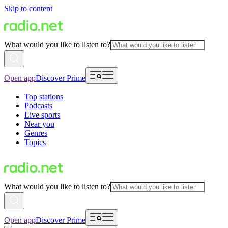
Skip to content
What would you like to listen to?
Open app
Discover Prime
Top stations
Podcasts
Live sports
Near you
Genres
Topics
What would you like to listen to?
Open app
Discover Prime