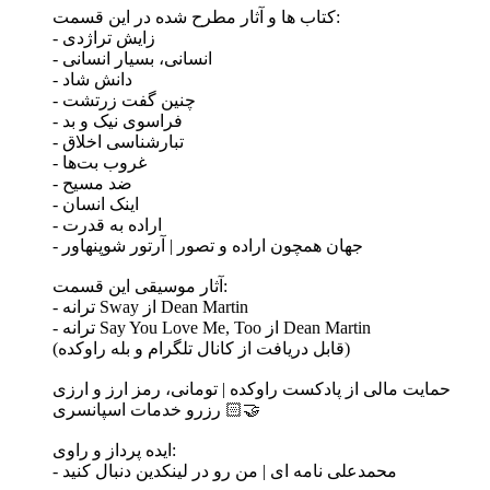
کتاب ها و آثار مطرح شده در این قسمت:
- زایش تراژدی
- انسانی، بسیار انسانی
- دانش شاد
- چنین گفت زرتشت
- فراسوی نیک و بد
- تبارشناسی اخلاق
- غروب بت‌ها
- ضد مسیح
- اینک انسان
- اراده به قدرت
- جهان همچون اراده و تصور | آرتور شوپنهاور
آثار موسیقی این قسمت:
- ترانه Sway از Dean Martin
- ترانه Say You Love Me, Too از Dean Martin
(قابل دریافت از کانال تلگرام و بله راوکده)
حمایت مالی از پادکست راوکده | تومانی، رمز ارز و ارزی
رزرو خدمات اسپانسری 🤝🏻
ایده پرداز و راوی:
- محمدعلی نامه ای | من رو در لینکدین دنبال کنید