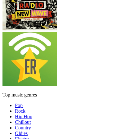
Top music genres
Pop
Rock
Hip Hop
Chillout
Country
Oldies
Electro