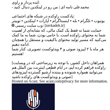
ایده پرداز و راوی:
- محمدعلی نامه ای | من رو در لینکدین دنبال کنید
پادکست راوکده در شبکه های اجتماعی:
یوتیوب ⦁ تلگرام ⦁ بله ⦁ اینستاگرام ⦁ آپارات ⦁ لینکدین ⦁ توییتر
🌐 وب‌ سایت رسمی: [ravkadeh.ir]
حمایت شما نه فقط یک کمک مالی، که نشانه‌ای از اهمیت
شما به محتوای راوکده است. با حامی بودن، شما به ما کمک
می‌کنید که مسیر تولید محتوای باکیفیت و مستقل را همچنان
ادامه دهیم.
هر ماه با ۲ اپیزود صوتی و ۴ ویدئوکست تصویری، کنار شما
هستیم!
[همراهان داخل کشور، با توجه به زیرساختی که در وبسایت
راوکده فراهم کرده ایم، در ایام قطعی اینترنت بین الملل هم
می‌توانید همواره شنونده و بیننده آرشیو گسترده اپیزودهای
صوتی و ویدئوکست های راوکده باشید]
Hosted on Acast. See acast.com/privacy for more information.