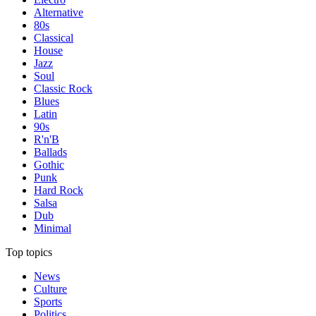
Alternative
80s
Classical
House
Jazz
Soul
Classic Rock
Blues
Latin
90s
R'n'B
Ballads
Gothic
Punk
Hard Rock
Salsa
Dub
Minimal
Top topics
News
Culture
Sports
Politics