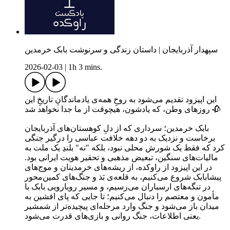
سپهدار آذربایجان | داستان زندگی و سرنوشت بابک خرمدین
2026-02-03
|
1h 3 mins.
این اپیزود تقدیم می‌شود به روحِ همه‌ی یادماندگانِ تاریخِ این
روزهای وطن، که یادشون، هیچوقت از ما جدا نخواهد شد 🥀
بابک خرمدین؛ سرداری که از دلِ کوهستان‌های آذربایجان
برخاست و نزدیک به دو دهه خلافت عباسی را درگیر جنگی
کرد که فقط یک شورش محلی نبود، بلکه "نه" بلندِ یک ملت به
مالیات‌های سنگین، تبعیض مذهبی و تحقیر هویت ایرانی بود.
در این اپیزود از راوکده، از ریشه‌های خرمدینان و موج‌های
پیشابابک شروع می‌کنیم، به قلعه‌ی بَذ و جنگ‌های کمین‌محور
در تنگه‌های ارسباران می‌رسیم، و مسیر رویارویی بابک با
مأمون و معتصم را دنبال می‌کنیم؛ تا جایی که پای افشین به
میدان باز می‌شود و جنگ وارد مرحله‌ای پیچیده‌تر از شمشیر
یعنی اطلاعات، جنگ روانی و بازی‌های قدرت می‌شود.