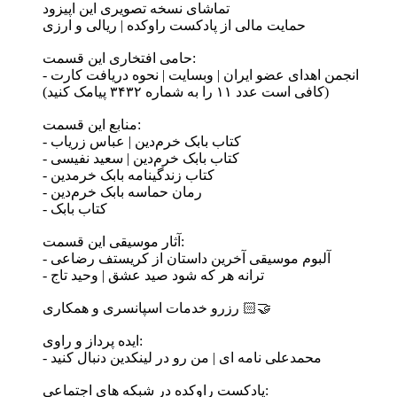
تماشای نسخه تصویری این اپیزود
حمایت مالی از پادکست راوکده | ریالی و ارزی
حامی افتخاری این قسمت:
- انجمن اهدای عضو ایران | وبسایت | نحوه دریافت کارت
(کافی است عدد ۱۱ را به شماره ۳۴۳۲ پیامک کنید)
منابع این قسمت:
- کتاب بابک خرم‌دین | عباس زریاب
- کتاب بابک خرم‌دین | سعید نفیسی
- کتاب زندگینامه بابک خرمدین
- رمان حماسه بابک خرم‌دین
- کتاب بابک
آثار موسیقی این قسمت:
- آلبوم موسیقی آخرین داستان از کریستف رضاعی
- ترانه هر که شود صید عشق | وحید تاج
رزرو خدمات اسپانسری و همکاری 🤝🏻
ایده پرداز و راوی:
- محمدعلی نامه ای | من رو در لینکدین دنبال کنید
پادکست راوکده در شبکه های اجتماعی: