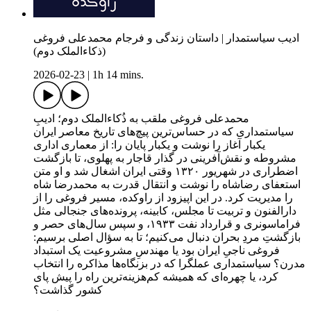
ادیب سیاستمدار | داستان زندگی و فرجام محمدعلی فروغی
(ذکاءالملک دوم)
2026-02-23
|
1h 14 mins.
محمدعلی فروغی ملقب به ذُکاءالملک دوم؛ ادیبِ
سیاستمداری که در حساس‌ترین پیچ‌های تاریخ معاصر ایران
یکبار آغاز را نوشت و یکبار پایان را: از معماری اداری
مشروطه و نقش‌آفرینی در گذار قاجار به پهلوی، تا بازگشت
اضطراری در شهریور ۱۳۲۰ وقتی ایران اشغال شد و او متن
استعفای رضاشاه را نوشت و انتقال قدرت به محمدرضا شاه
را مدیریت کرد. در این اپیزود از راوکده، مسیر فروغی را از
دارالفنون و تربیت تا مجلس، کابینه، پرونده‌های جنجالی مثل
فراماسونری و قرارداد نفت ۱۹۳۳، و سپس سال‌های حصر و
بازگشتِ مردِ بحران دنبال می‌کنیم؛ تا به سؤال اصلی برسیم:
فروغی ناجیِ ایران بود یا مهندسِ مشروعیت یک استبداد
مدرن؟ سیاستمداری عملگرا که در بزنگاه‌ها مذاکره را انتخاب
کرد، یا چهره‌ای که همیشه کم‌هزینه‌ترین راه را پیش پای
کشور گذاشت؟