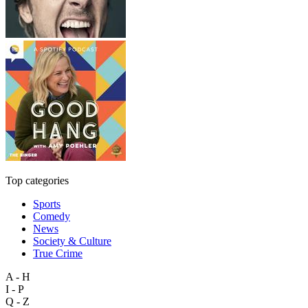
Top categories
Sports
Comedy
News
Society & Culture
True Crime
A - H
I - P
Q - Z