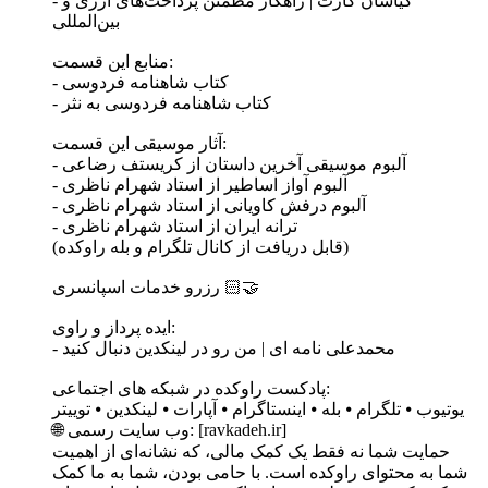
- کیاسان کارت | راهکار مطمئن پرداخت‌های ارزی و
بین‌المللی
منابع این قسمت:
- کتاب شاهنامه فردوسی
- کتاب شاهنامه فردوسی به نثر
آثار موسیقی این قسمت:
- آلبوم موسیقی آخرین داستان از کریستف رضاعی
- آلبوم آواز اساطیر از استاد شهرام ناظری
- آلبوم درفش کاویانی از استاد شهرام ناظری
- ترانه ایران از استاد شهرام ناظری
(قابل دریافت از کانال تلگرام و بله راوکده)
رزرو خدمات اسپانسری 🤝🏻
ایده پرداز و راوی:
- محمدعلی نامه ای | من رو در لینکدین دنبال کنید
پادکست راوکده در شبکه های اجتماعی:
یوتیوب ⦁ تلگرام ⦁ بله ⦁ اینستاگرام ⦁ آپارات ⦁ لینکدین ⦁ توییتر
🌐 وب‌ سایت رسمی: [ravkadeh.ir]
حمایت شما نه فقط یک کمک مالی، که نشانه‌ای از اهمیت
شما به محتوای راوکده است. با حامی بودن، شما به ما کمک