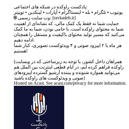
پادکست راوکده در شبکه های اجتماعی:
یوتیوب ⦁ تلگرام ⦁ بله ⦁ اینستاگرام ⦁ آپارات ⦁ لینکدین ⦁ توییتر
🌐 وب‌ سایت رسمی: [ravkadeh.ir]
حمایت شما نه فقط یک کمک مالی، که نشانه‌ای از اهمیت
شما به محتوای راوکده است. با حامی بودن، شما به ما کمک
می‌کنید که مسیر تولید محتوای باکیفیت و مستقل را همچنان
ادامه دهیم.
هر ماه با ۲ اپیزود صوتی و ۴ ویدئوکست تصویری، کنار شما
هستیم!
[همراهان داخل کشور، با توجه به زیرساختی که در وبسایت
راوکده فراهم کرده ایم، در ایام قطعی اینترنت بین الملل هم
می‌توانید همواره شنونده و بیننده آرشیو گسترده اپیزودهای
صوتی و ویدئوکست های راوکده باشید]
Hosted on Acast. See acast.com/privacy for more information.