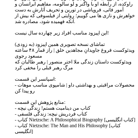
راوکده، از رابطه او با واگنر و لو سالومه، مفاهیم ابرانسان و
آمور فاتی، فروپاشی در تورین و تحریف آثارش به دست
خواهرش و نازی ها می گوییم؛ روایتی از فیلسوفی که بیش از
آنکه فهمیده شود، مصادره شد.
این اپیزود مناسب افراد زیر چهارده سال نیست!
تماشای نسخه تصویری همین اپیزود (به زودی)
ویدئوکست فروغ جاویدانِ مجاهدین خلق | راز قمار ۴۸ ساعته
مسعود رجوی
ویدئوکست داستان زندگی ملا اختر منصور | رهبر طالبان که
مرگ رهبر قبلی را مخفی کرد
اسپانسر این قسمت:
- محصولات مراقبتی و بهداشتی داو | شامپوی مناسب موهات
رو پیدا کن
منابع پژوهش این قسمت:
- کتاب من دینامیت هستم! زندگی نیچه
- کتاب فردریش نیچه: زندگی فلسفی
- کتاب Nietzsche: A Philosophical Biography [کتاب انگلیسی]
- کتاب Nietzsche: The Man and His Philosophy [کتاب
انگلیسی]