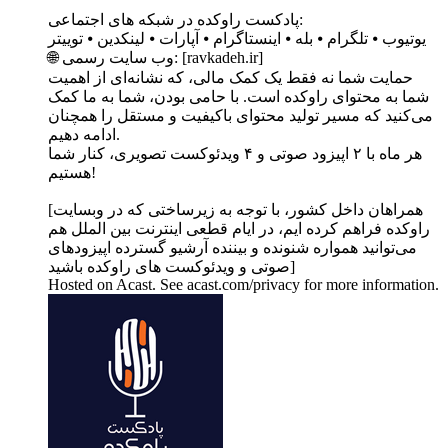
پادکست راوکده در شبکه های اجتماعی:
یوتیوب ⦁ تلگرام ⦁ بله ⦁ اینستاگرام ⦁ آپارات ⦁ لینکدین ⦁ توییتر
🌐 وب‌ سایت رسمی: [ravkadeh.ir]
حمایت شما نه فقط یک کمک مالی، که نشانه‌ای از اهمیت
شما به محتوای راوکده است. با حامی بودن، شما به ما کمک
می‌کنید که مسیر تولید محتوای باکیفیت و مستقل را همچنان
ادامه دهیم.
هر ماه با ۲ اپیزود صوتی و ۴ ویدئوکست تصویری، کنار شما
هستیم!
[همراهان داخل کشور، با توجه به زیرساختی که در وبسایت
راوکده فراهم کرده ایم، در ایام قطعی اینترنت بین الملل هم
می‌توانید همواره شنونده و بیننده آرشیو گسترده اپیزودهای
صوتی و ویدئوکست های راوکده باشید]
Hosted on Acast. See acast.com/privacy for more information.