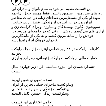
این قسمت تقدیم می‌شود به تمام بانوان و مادران این
روزهای سرزمین... سیمین دانشور فقط همسر جلال آل‌احمد
نبود؛ او یکی از مستقل‌ترین صداهای زنانه در ادبیات معاصر
ایران بود. در این اپیزود، از زندگی، عشق، رنج، خیانت،
سووشون، کانون نویسندگان و مبارزه او برای کرامت زن و
آزادی قلم می‌گوییم. روایتی از زنی که در جامعه‌ای مردسالار،
خودش را از سایه بیرون کشید و به یکی از ماندگارترین
نام‌های فرهنگ ایران تبدیل شد.
کارنامه راوکده در ۸۸ روز قطعی اینترنت | از مجله راوکده
بخوانید
حمایت مالی از پادکست راوکده | تومانی، رمز ارز و ارزی
هشدار: شنیدن این اپیزود مناسب افراد زیر چهارده سال
نیست.
نسخه تصویری همین اپیزود
ویدئوکست ماجرای جدایی بحرین از ایران
ویدئوکست زندگی و سرنوشت خلخالی
ویدئوکست زندگی حسین کامل المجید
حامی افتخاری این قسمت: